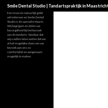
Search
Smile Dental Studio | Tandartspraktijk in Maastrich
Een mooi en natuurlijk gebit
wil iedereen en Smile Dental
Studio is de specialist daarin.
Wij begrijpen en delen uw
bezorgdheid bij het bezoek
aan de tandarts. Vandaar dat
wij u willen laten weten dat we
al het mogelijke doen om uw
bezoek aan ons zo
comfortabel en aangenaam
mogelijk te maken.