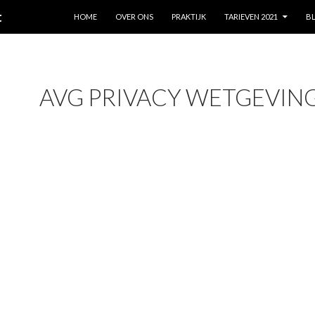
SKIP TO CONTENT
t
HOME
OVER ONS
PRAKTIJK
TARIEVEN 2021
B
AVG PRIVACY WETGEVIN